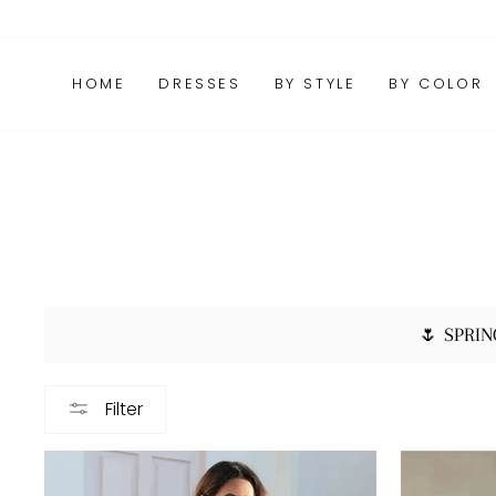
Skip
FAQs
Package Tracking
Contact Us
to
content
HOME
DRESSES
BY STYLE
BY COLOR
🌷 SPRIN
Filter