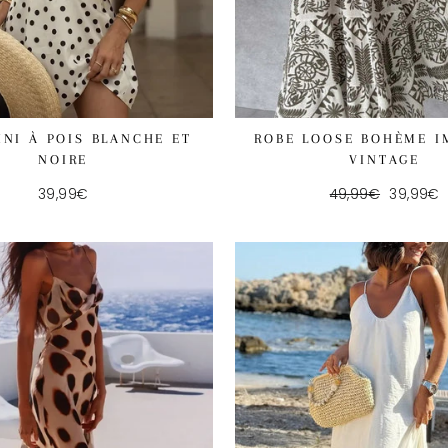
INI À POIS BLANCHE ET
ROBE LOOSE BOHÈME I
NOIRE
VINTAGE
39,99€
Regular
49,99€
Reduce
39,99€
price
price